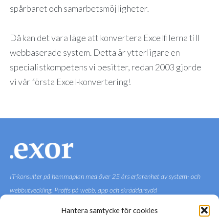
spårbaret och samarbetsmöjligheter.
Då kan det vara läge att konvertera Excelfilerna till
webbaserade system. Detta är ytterligare en
specialistkompetens vi besitter, redan 2003 gjorde
vi vår första Excel-konvertering!
IT-konsulter på hemmaplan med över 25 års erfarenhet av system- och
webbutveckling. Proffs på webb, app och skräddarsydd
systemutveckling. Erbjuder både enskilda konsulter och stora agila
Hantera samtycke för cookies
utvecklarteam.